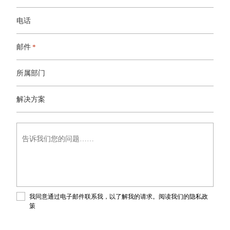
电话
邮件
*
所属部门
解
决
解决方案
方
案
告
诉
我
们
您
的
问
题……
我同意通过电子邮件联系我，以了解我的请求。阅读我们的
隐私政
策
。