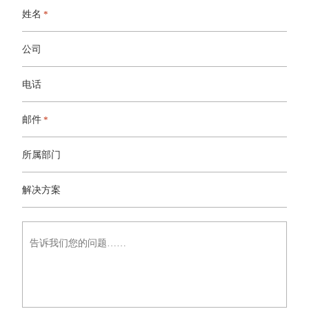
姓名
*
公司
电话
邮件
*
所属部门
解
决
解决方案
方
案
告
诉
我
们
您
的
问
题……