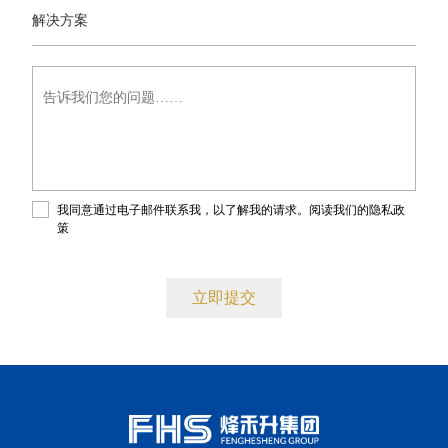
解
决
解决方案
方
案
告
诉
我
们
您
的
问
题……
我同意通过电子邮件联系我，以了解我的请求。阅读我们的
隐私政
策
。