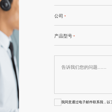
公司
*
产品型号
*
告
诉
我
们
您
的
问
题……
我同意通过电子邮件联系我，以