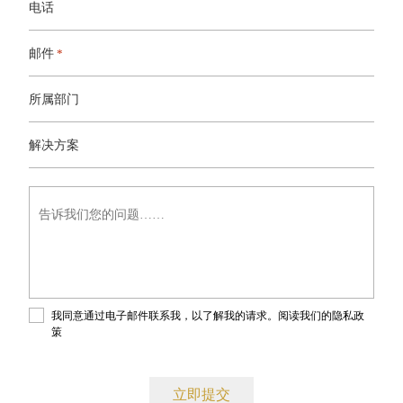
电话
邮件
*
所属部门
解
决
解决方案
方
案
告
诉
我
们
您
的
问
题……
我同意通过电子邮件联系我，以了解我的请求。阅读我们的
隐私政
策
。